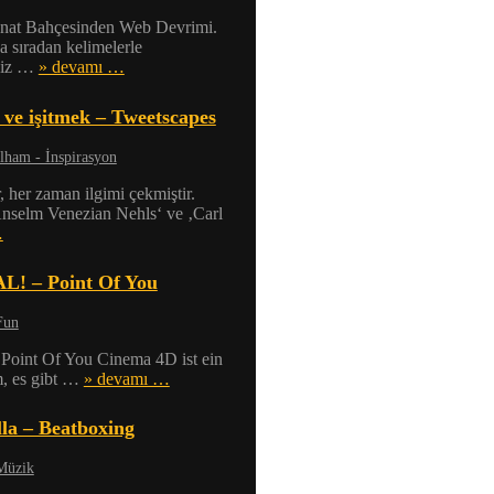
nat Bahçesinden Web Devrimi.
 sıradan kelimelerle
biz …
» devamı …
ve işitmek – Tweetscapes
İlham - İnspirasyon
, her zaman ilgimi çekmiştir.
Anselm Venezian Nehls‘ ve ‚Carl
…
L! – Point Of You
Fun
oint Of You Cinema 4D ist ein
m, es gibt …
» devamı …
lla – Beatboxing
Müzik