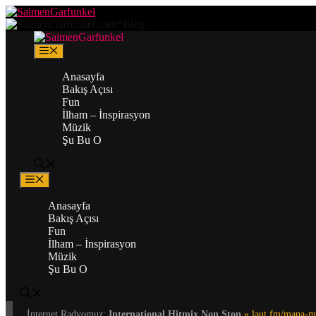
Zum
Inhalt
springen
Menü
Anasayfa
Bakış Açısı
Fun
İlham – İnspirasyon
Müzik
Şu Bu O
Menü
Anasayfa
Bakış Açısı
Fun
İlham – İnspirasyon
Müzik
Şu Bu O
İnternet Radyomuz:
International Hitmix Non Stop
» laut.fm/mana-m