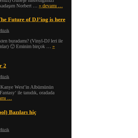
nizi) Güneşe hasretliğimizi
rkadaşım Norbert …
» devamı …
The Future of DJ’ing is here
Müzik
kten buradamı? (Vinyl-DJ leri ile
sunlar) 🙂 Eminim birçok …
»
r 2
Müzik
 Kanye West’in Albümünün
antasy‘ ile tanıdık, oradada
amı …
l) Bazıları hiç
Müzik