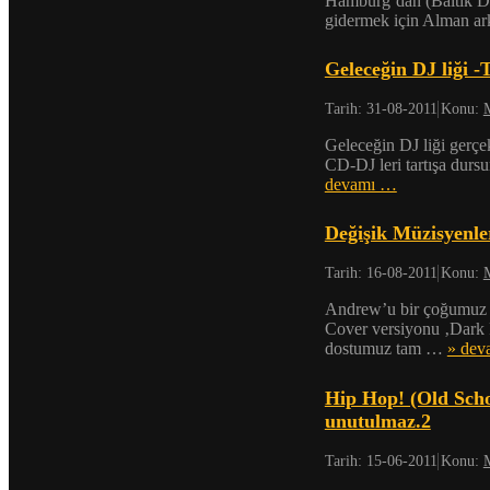
Hamburg’dan (Baltık De
gidermek için Alman a
Geleceğin DJ liği -
Tarih:
31-08-2011
Konu:
Geleceğin DJ liği gerçe
CD-DJ leri tartışa dur
devamı …
Değişik Müzisyenle
Tarih:
16-08-2011
Konu:
Andrew’u bir çoğumuz
Cover versiyonu ‚Dark F
dostumuz tam …
» dev
Hip Hop! (Old Schoo
unutulmaz.2
Tarih:
15-06-2011
Konu: