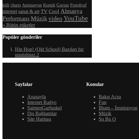
Fotoğraf
charts
Animasyon
Komik
Gurup
kült
Almanya
sanat & art
TV
Cool
internet
YouTube
video
Performans
Müzik
» Bütün etiketler
Popüler gönderiler
Hip Hop! (Old School) Bazıları hiç
unutulmaz.2
Sayfalar
Konular
Anasayfa
Bakış Açısı
Internet Radyo
Fun
SaimenGarfunkel
İlham – İnspirasyon
Dış Bağlantılar
Müzik
Site Haritası
Şu Bu O