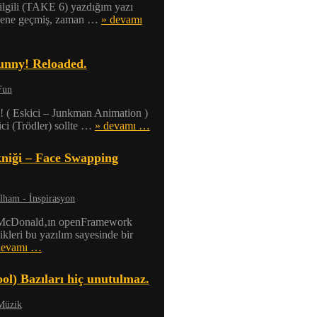
 ilgili (TAKE 6) yazdığım yazı
 sene geçmiş, zaman …
» devamı
unny! Reloaded.
Fun
! ( Eskici – Junkman Animation )
ci (Trödler) sollte …
» devamı …
niği – Face Swapping
İlham - İnspirasyon
 McDonald‚ın openFramework
dikleri bu yazılım sayesinde bir
devamı …
ol) Bazıları hiç unutulmaz.
Müzik