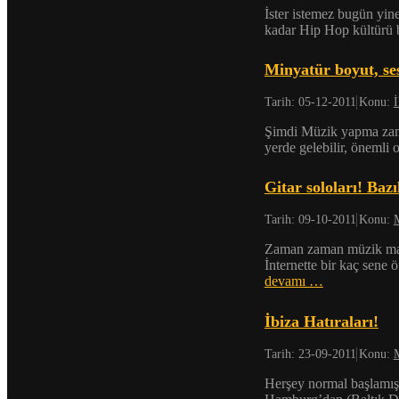
İster istemez bugün yine
kadar Hip Hop kültürü 
Minyatür boyut, s
Tarih:
05-12-2011
Konu:
İ
Şimdi Müzik yapma zama
yerde gelebilir, önemli
Gitar soloları! Baz
Tarih:
09-10-2011
Konu:
Zaman zaman müzik mağaz
İnternette bir kaç sene
devamı …
İbiza Hatıraları!
Tarih:
23-09-2011
Konu:
Herşey normal başlamış