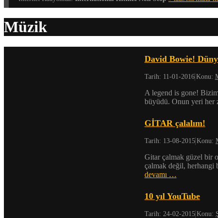
Müzik
David Bowie! Düny
Tarih:
11-01-2016
Konu:
A legend is gone! Bizim
büyüdü. Onun yeri he
GİTAR çalalım!
Tarih:
13-08-2015
Konu:
Gitar çalmak güzel bir o
çalmak değil, herhangi
devamı …
10 yıl YouTube
Tarih:
24-02-2015
Konu: