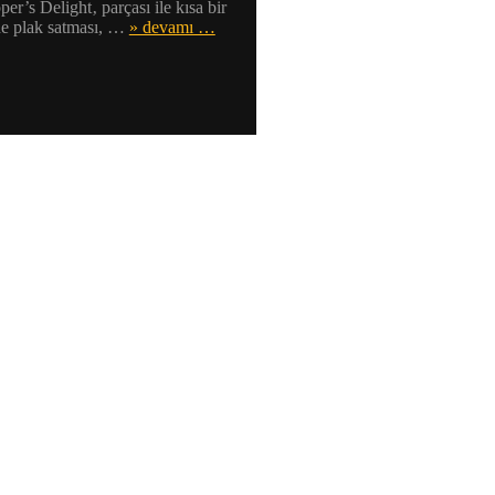
er’s Delight‚ parçası ile kısa bir
de plak satması, …
» devamı …