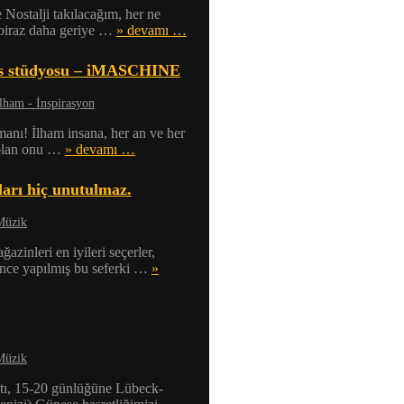
 Nostalji takılacağım, her ne
biraz daha geriye …
» devamı …
es stüdyosu – iMASCHINE
lham - İnspirasyon
nı! İlham insana, her an ve her
 olan onu …
» devamı …
ıları hiç unutulmaz.
Müzik
inleri en iyileri seçerler,
 önce yapılmış bu seferki …
»
Müzik
tı, 15-20 günlüğüne Lübeck-