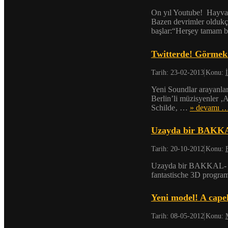
On yıl Youtube! Hayva
Bazen devrimler oldukça
başlar:“Herşey tamam 
Twitterde! Görmek 
Tarih:
23-02-2013
Konu:
Yeni Soundlar arayanlar
Berlin’li müzisyenler ‚
Schilde‚ …
» devamı 
Uzayda bir BAKKA
Tarih:
20-10-2012
Konu:
Uzayda bir BAKKAL- P
fantastische 3D progra
Yeni model! A cape
Tarih:
08-05-2012
Konu: