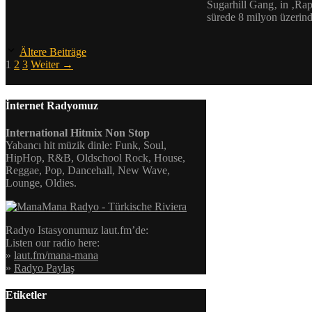
Sugarhill Gang‚ in ‚Rapp
sürede 8 milyon üzerin
Ältere Beiträge
Seite
Seite
Seite
1
2
3
Weiter
→
İnternet Radyomuz
International Hitmix Non Stop
Yabancı hit müzik dinle: Funk, Soul,
HipHop, R&B, Oldschool Rock, House,
Reggae, Pop, Dancehall, New Wave,
Lounge, Oldies.
Radyo Istasyonumuz laut.fm’de:
Listen our radio here:
»
laut.fm/mana-mana
»
Radyo Paylaş
Etiketler