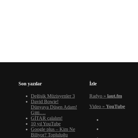
Son yazılar
İzle
Değişik Müzisyenler 3
Radyo »
laut.fm
David Bowie!
Video »
YouTube
Dünyaya Düşen Adam!
Gitti….
GİTAR çalalım!
10 yıl YouTube
Google plus – Kim Ne
Biliyor? Topluluğu