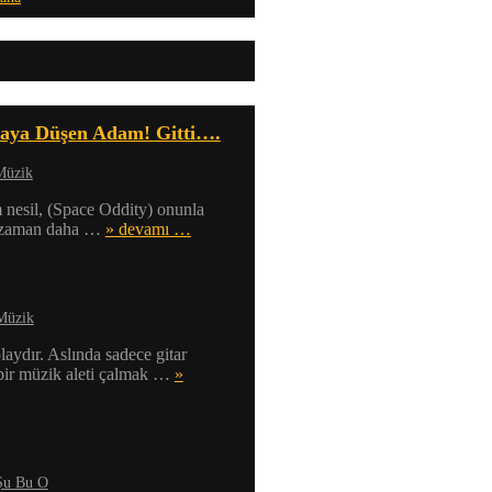
aya Düşen Adam! Gitti….
Müzik
 nesil, (Space Oddity) onunla
r zaman daha …
» devamı …
Müzik
laydır. Aslında sadece gitar
 bir müzik aleti çalmak …
»
Şu Bu O