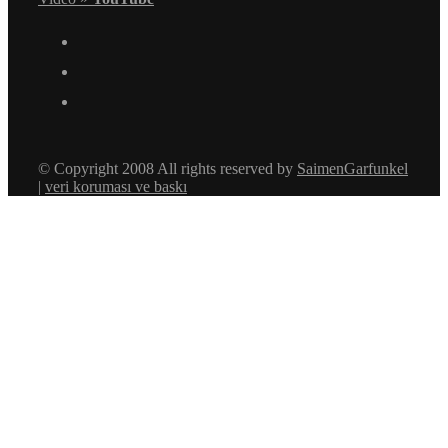
© Copyright 2008 All rights reserved by
SaimenGarfunkel
|
veri koruması ve baskı