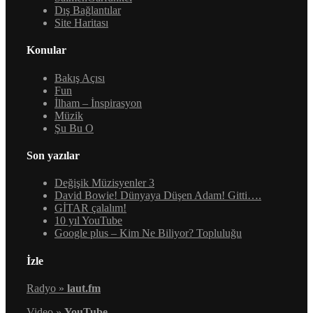
Dış Bağlantılar
Site Haritası
Konular
Bakış Açısı
Fun
İlham – İnspirasyon
Müzik
Şu Bu O
Son yazılar
Değişik Müzisyenler 3
David Bowie! Dünyaya Düşen Adam! Gitti….
GİTAR çalalım!
10 yıl YouTube
Google plus – Kim Ne Biliyor? Topluluğu
İzle
Radyo »
laut.fm
Video »
YouTube