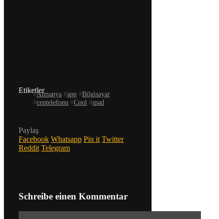
Etiketler
#
Almanya
#
app
#
Bilgisayar
#
ceptelefonu
#
Cool
#
ıpad
Paylaş
Facebook
Whatsapp
Pin it
Twitter
Reddit
Telegram
Schreibe einen Kommentar
Kommentar