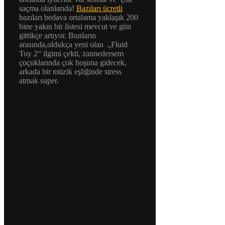
saçma olanlarıda!
Bazıları ücretli
bazıları bedava ortalama yaklaşık 200
bine yakın bir listesi mevcut ve gün
gittikçe artıyor. Bunların
arasında,oldukça yeni olan „Fluid
Toy 2“ ilgimi çekti, zannedersem
çoçuklarında çok hoşuna gidecek,
arkada bir müzik eşliğinde stress
atmak super.