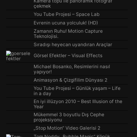
Kamera topu ile panoramik fotoğraf
çekmek
You Tube Projesi – Space Lab
Evrenin ucuna yolculuk! (HD)
Zamanın Ruhu! Motion Capture
Teknolojisi.
Sıradışı heyecan uyandıran Araçlar
Görsel Efektler – Visual Effects
Michael Bosanko, Resimlerini nasıl
yapıyor!
Animasyon & Çizgifilim Dünyası 2
You Tube Projesi – Günlük yaşam – Life
in a day
En iyi illüzyon 2010 – Best Illusion of the
Year
Mükemmel 3 boyutlu Dış Cephe
projeksiyonu
„Stop Motion“ Video Galerisi 2
Tom Noddy „Bubble Magic“ Köpük