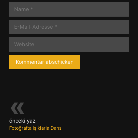
Name
E-
Mail-
Adresse
Website
«
önceki yazı
Fotoğrafta Işıklarla Dans