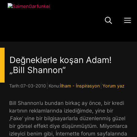
Zum
Inhalt
springen
Me
Değneklerle koşan Adam!
„Bill Shannon“
Tarih:
07-03-2010
Konu:
İlham - İnspirasyon
Yorum yaz
Bill Shannon’u bundan birkaç ay önce, bir kredi
kartının reklamlarında izlediğimde, yine bir
‚Fake‘ yine bir bilgisayarlarla düzenlenmiş güzel
bir görsel effekt diye düşünmüştüm. Milyonlarca
izleyici benim gibi, İnternette forum sayfalarında