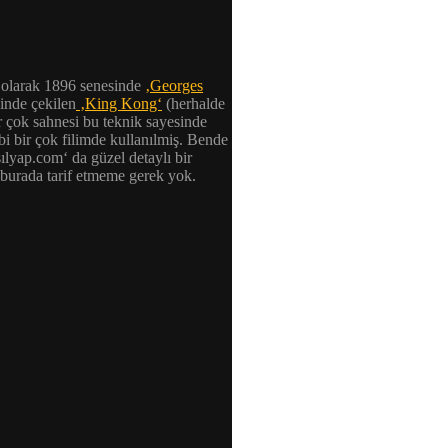
k olarak 1896 senesinde
‚Georges
inde çekilen
‚King Kong‘
(herhalde
ir çok sahnesi bu teknik sayesinde
bi bir çok filimde kullanılmiş. Bende
ılyap.com‘ da güzel detaylı bir
m burada tarif etmeme gerek yok.