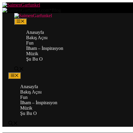
Zum
Inhalt
springen
Menü
Anasayfa
Bakış Açısı
Fun
İlham – İnspirasyon
Müzik
Şu Bu O
Menü
Anasayfa
Bakış Açısı
Fun
İlham – İnspirasyon
Müzik
Şu Bu O