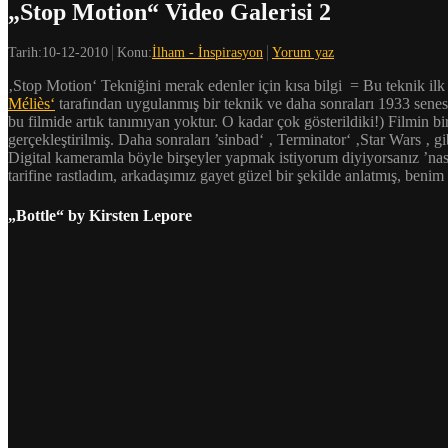
„Stop Motion“ Video Galerisi 2
Tarih:
10-12-2010
Konu:
İlham - İnspirasyon
Yorum yaz
‚Stop Motion‘ Tekniğini merak edenler için kısa bilgi = Bu teknik il
Méliès‘
tarafından uygulanmış bir teknik ve daha sonraları 1933 senes
bu filmide artık tanımıyan yoktur. O kadar çok gösterildiki!) Filmin b
gerçekleştirilmiş.
Daha sonraları ’sinbad‘ ‚ Terminator‘ ‚Star Wars ‚ gi
Digital kameramla böyle birşeyler yapmak istiyorum diyiyorsanız ’nas
tarifine rastladım, arkadaşımız gayet güzel bir şekilde anlatmış, beni
„Bottle“ by Kirsten Lepore